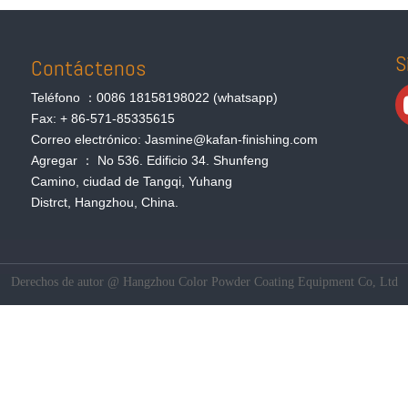
S
Contáctenos
Teléfono ：0086 18158198022 (whatsapp)
Fax: + 86-571-85335615
Correo electrónico: Jasmine@kafan-finishing.com
Agregar ： No 536. Edificio 34. Shunfeng
Camino, ciudad de Tangqi, Yuhang
Distrct, Hangzhou, China.
Derechos de autor @ Hangzhou Color Powder Coating Equipment Co, Ltd