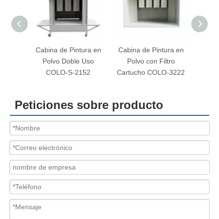
na de Pintura en
Cabina de Pintura en
Cabina para Aplicacion
lvo Doble Uso
Polvo con Filtro
de Pintura
OLO-S-2152
Cartucho COLO-3222
Electrostatica COLO-
2315
Peticiones sobre producto