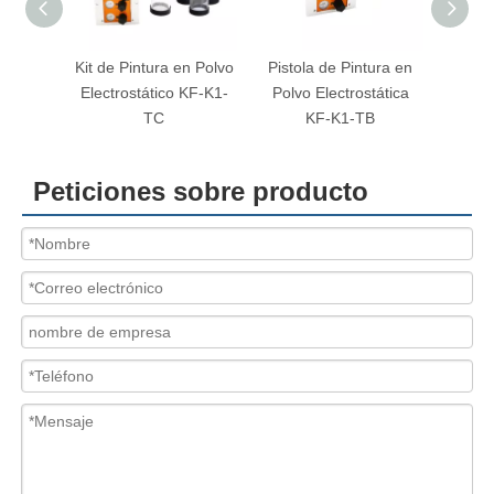
de Pintura en Polvo
Pistola de Pintura en
Máquina de Pistola d
ctrostático KF-K1-
Polvo Electrostática
Pintura en Polvo KF-
TC
KF-K1-TB
K1-TH
Peticiones sobre producto