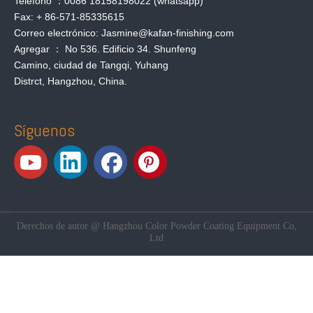
Teléfono ：0086 18158198022 (whatsapp)
Fax: + 86-571-85335615
Correo electrónico: Jasmine@kafan-finishing.com
Agregar ： No 536. Edificio 34. Shunfeng
Camino, ciudad de Tangqi, Yuhang
Distrct, Hangzhou, China.
Síguenos
Derechos de autor @ Hangzhou Color Powder Coating Equipment Co,
Ltd