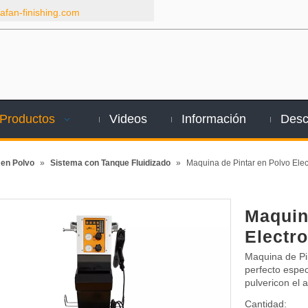
fan-finishing.com
Productos
Videos
Información
Desc
 en Polvo
»
Sistema con Tanque Fluidizado
»
Maquina de Pintar en Polvo Elec
Maquin
Electr
Maquina de Pi
perfecto espe
pulvericon el
Cantidad: