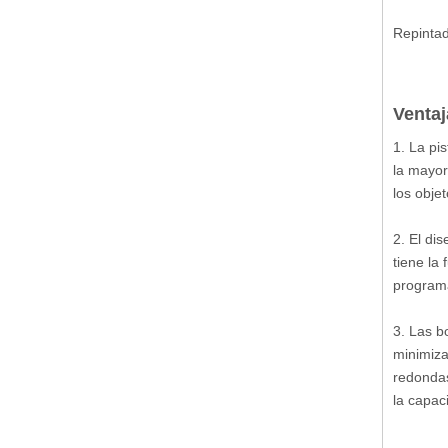
Repintad
Ventaj
1. La pi
la mayor
los objet
2. El di
tiene la
programa
3. Las b
minimiza
redondas
la capac