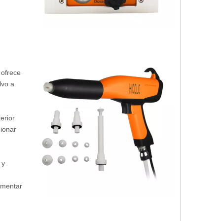
 ofrece
lvo a
erior
cionar
 y
umentar