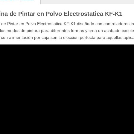
na de Pintar en Polvo Electrostatica KF-K1
de Pintar en Polvo Electrostatica KF-K1 diseñado con controladores int
los modos de pintura para diferentes formas y crea un acabado excelen
 con alimentación por caja son la elección perfecta para aquellas apli