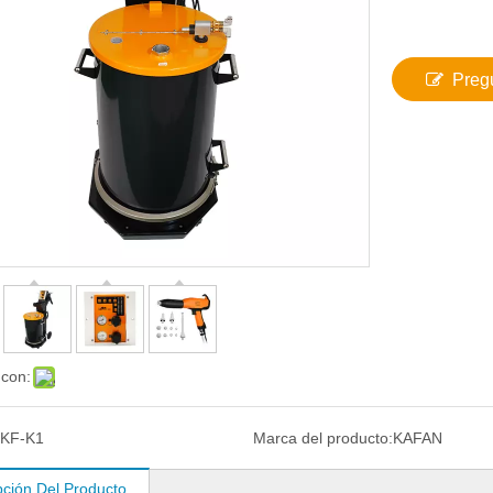
Preg
 con:
KF-K1
Marca del producto:
KAFAN
pción Del Producto