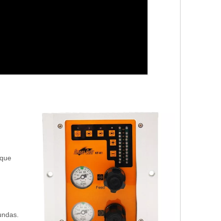
oque
undas.