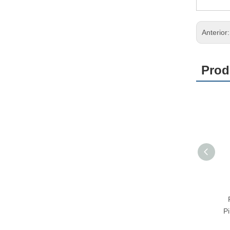
Anterior
Prod
Máquina de Pintura en Polvo
con Tolva en Venta KF-X1
Pi