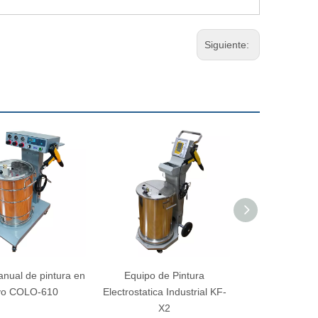
Siguiente:
nual de pintura en
Equipo de Pintura
Equipo de Apl
vo COLO-610
Electrostatica Industrial KF-
Pintura Electros
X2
500St