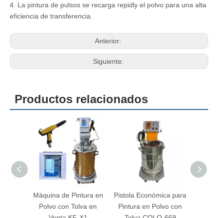
4. La pintura de pulsos se recarga repidly el polvo para una alta
eficiencia de transferencia.
Anterior:
Siguiente:
Productos relacionados
Máquina de Pintura en
Pistola Económica para
Maqui
Polvo con Tolva en
Pintura en Polvo con
Polvo
Venta KF-X1
Tolva COLO-669